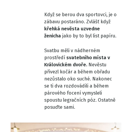
Když se berou dva sportovci, je o
zábavu postaráno. Zvlášť když
křehká nevěsta uzvedne
ženicha
jako by to byl list papíru.
Svatbu měli v nádherném
prostředí
svatebního místa v
Královickém dvoře.
Nevěstu
přivezl kočár a během obřadu
nezůstalo oko suché. Nakonec
se ti dva rozdovádili a během
párového focení vymysleli
spoustu legračních póz. Ostatně
posuďte sami.